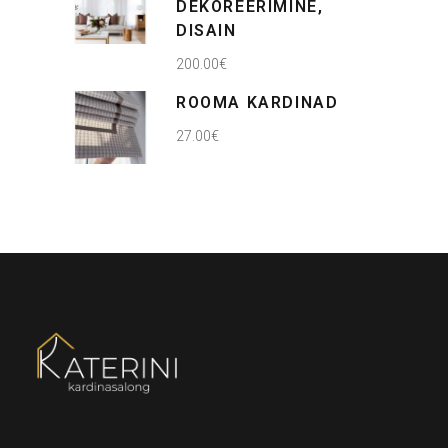
DEKOREERIMINE,
DISAIN
200.00
€
ROOMA KARDINAD
27.00
€