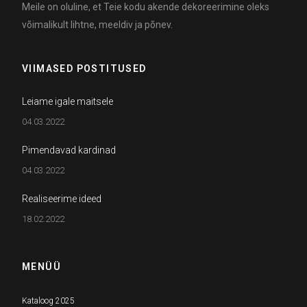
Meile on oluline, et Teie kodu akende dekoreerimine oleks
võimalikult lihtne, meeldiv ja põnev.
VIIMASED POSTITUSED
Leiame igale maitsele
04.03.2022
Pimendavad kardinad
04.03.2022
Realiseerime ideed
18.02.2022
MENÜÜ
Kataloog 2025